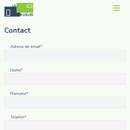
Contact
Contact
Concept
Adresa de email*
Rezerva Kub
Recenzii
Nume*
Galerie
Prenume*
Despre noi
Telefon*