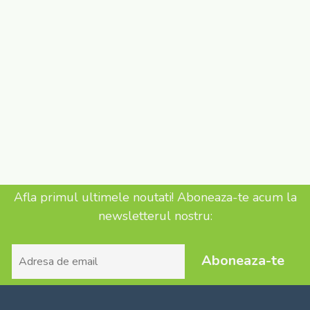
Afla primul ultimele noutati! Aboneaza-te acum la
newsletterul nostru:
Aboneaza-te